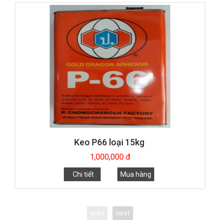
Keo P66 loại 15kg
1,000,000 đ
Chi tiết
Mua hàng
prev
next