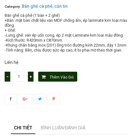
Bàn ghế cà phê, căn tin
Category:
Bàn ghế cà phê (1 bàn + 2 ghế)
+Bàn: mặt bàn chất liệu ván MDF chống ẩm, ép laminate kim loại màu
đồng.
+ Ghế:
-Lưng ghế: ván ép uốn cong, ép 2 mặt Laminate kim loại màu đồng.
-Kích thước: R420mm x C870mm.
-Khung chân bằng inox (201) ống tròn đường kính 22mm, dày 1.2mm.
-Tính năng: Bền, chịu được sức ép cao, ít bị phai mờ theo thời gian.
Liên hệ
−
+
Thêm Vào Giỏ
CHI TIẾT
BÌNH LUẬN/ĐÁNH GIÁ