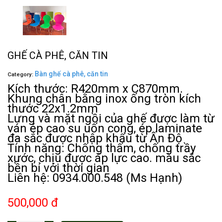
GHẾ CÀ PHÊ, CĂN TIN
Bàn ghế cà phê, căn tin
Category:
Kích thước: R420mm x C870mm.
Khung chân bằng inox ống tròn kích
thước 22x1.2mm
Lưng và mặt ngồi của ghế được làm từ
ván ép cao su uốn cong, ép laminate
đa sắc được nhập khẩu từ Ấn Độ
Tính năng: Chống thấm, chống trầy
xước, chịu được áp lực cao. màu sắc
bền bỉ với thời gian
Liên hệ: 0934.000.548 (Ms Hạnh)
500,000 đ