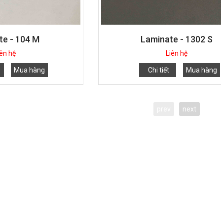
te - 104 M
Laminate - 1302 S
iên hệ
Liên hệ
Mua hàng
Chi tiết
Mua hàng
prev
next