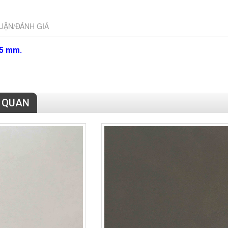
UẬN/ĐÁNH GIÁ
.5 mm.
N QUAN