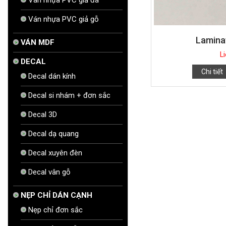
Ván nhựa PVC giả gỗ
Lamina
VÁN MDF
L
DECAL
Chi tiết
Decal dán kính
Decal si nhám + đơn sắc
Decal 3D
Decal dạ quang
Decal xuyên đèn
Decal vân gỗ
NẸP CHỈ DÁN CẠNH
Nẹp chỉ đơn sắc