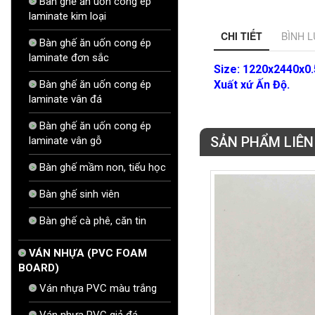
Bàn ghế ăn uốn cong ép
laminate kim loại
CHI TIẾT
BÌNH L
Bàn ghế ăn uốn cong ép
laminate đơn sắc
Size: 1220x2440x0
Bàn ghế ăn uốn cong ép
Xuất xứ Ấn Độ.
laminate vân đá
Bàn ghế ăn uốn cong ép
SẢN PHẨM LIÊ
laminate vân gỗ
Bàn ghế mầm non, tiểu học
Bàn ghế sinh viên
Bàn ghế cà phê, căn tin
VÁN NHỰA (PVC FOAM
BOARD)
Ván nhựa PVC màu trắng
Ván nhựa PVC giả đá