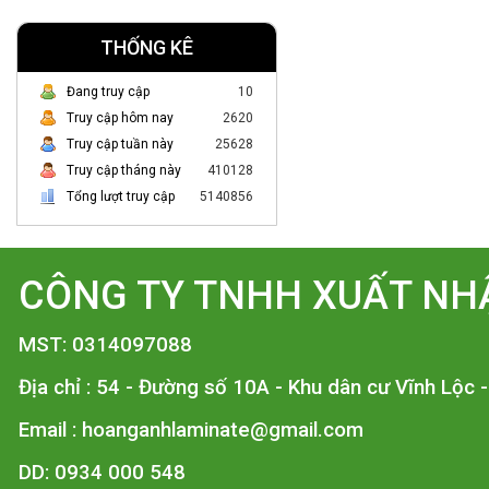
THỐNG KÊ
Đang truy cập
10
Truy cập hôm nay
2620
Truy cập tuần này
25628
Truy cập tháng này
410128
Tổng lượt truy cập
5140856
CÔNG TY TNHH XUẤT NH
MST: 0314097088
Địa chỉ : 54 - Đường số 10A - Khu dân cư Vĩnh Lộc 
Email :
hoanganhlaminate@gmail.com
DD: 0934 000 548