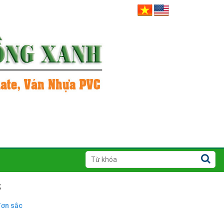
S
đơn sắc