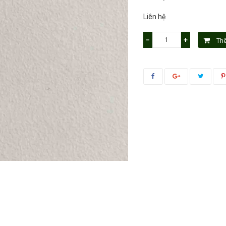
Liên hệ
−
+
Th