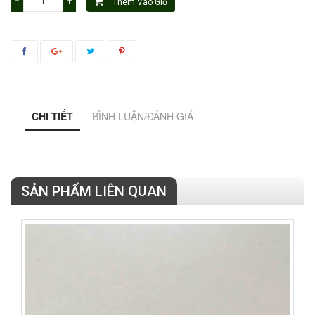
−
+
Thêm Vào Giỏ
CHI TIẾT
BÌNH LUẬN/ĐÁNH GIÁ
SẢN PHẨM LIÊN QUAN