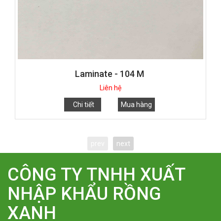
Laminate - 104 M
Liên hệ
Chi tiết
Mua hàng
prev
next
CÔNG TY TNHH XUẤT
NHẬP KHẨU RỒNG
XANH